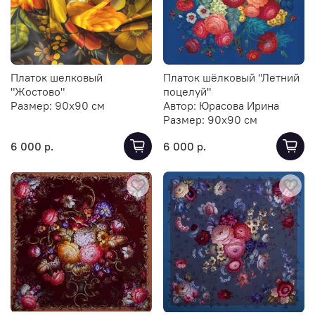
Платок шелковый
Платок шёлковый "Летний
"Жостово"
поцелуй"
Размер:
90х90 см
Автор:
Юрасова Ирина
Размер:
90х90 см
6 000 р.
6 000 р.