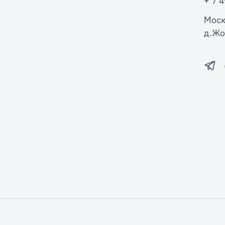
+ 7 
Моск
д.Жо