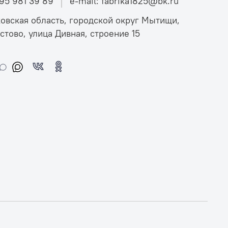
495 981 39 89
e-mail: fabrika1825@bk.ru
овская область, городской округ Мытищи,
стово, улица Дивная, строение 15