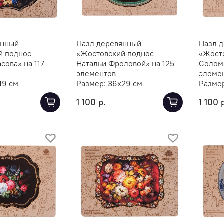
янный
Пазл деревянный
Пазл 
й поднос
«Жостовский поднос
«Жост
сова» на 117
Натальи Фроловой» на 125
Солома
элементов
элеме
19 см
Размер:
36х29 см
Разме
1 100 р.
1 100 