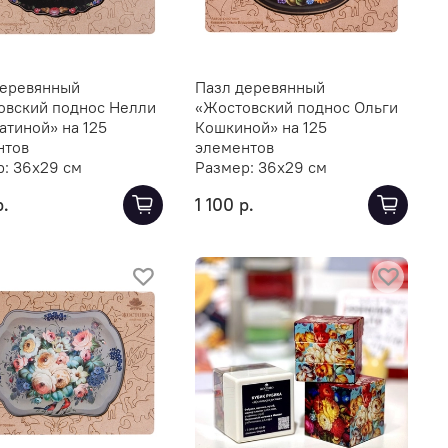
деревянный
Пазл деревянный
овский поднос Нелли
«Жостовский поднос Ольги
тиной» на 125
Кошкиной» на 125
нтов
элементов
р:
36х29 см
Размер:
36х29 см
р.
1 100 р.