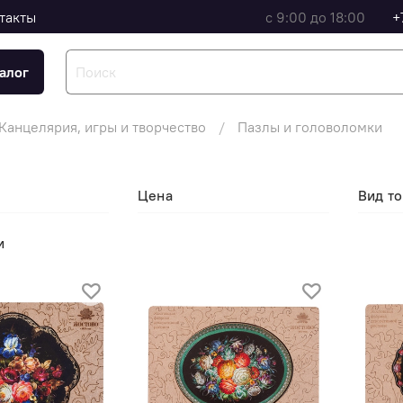
такты
с 9:00 до 18:00
+
алог
Канцелярия, игры и творчество
Пазлы и головоломки
Цена
Вид то
и