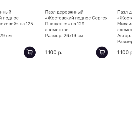
янный
Пазл деревянный
Пазл 
й поднос
«Жостовский поднос Сергея
«Жост
оховой» на 125
Плищенко» на 129
Михаил
элементов
элеме
29 см
Размер:
26х19 см
Автор
Разме
1 100 р.
1 100 