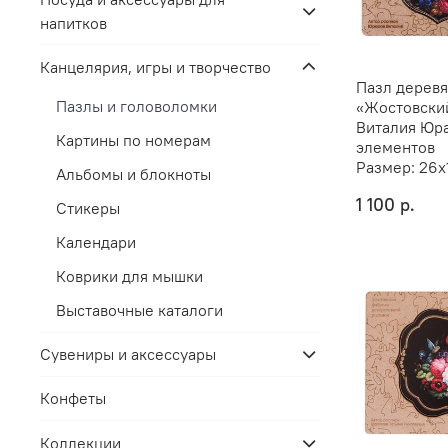
напитков
Канцелярия, игры и творчество
Пазл дерев
Пазлы и головоломки
«Жостовски
Виталия Юра
Картины по номерам
элементов
Размер:
26х
Альбомы и блокноты
1 100 р.
Стикеры
Календари
Коврики для мышки
Выставочные каталоги
Сувениры и аксессуары
Конфеты
Коллекции