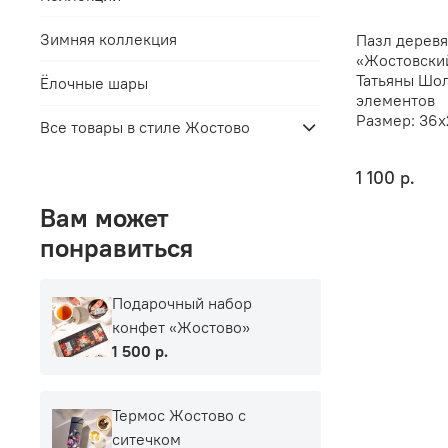
Зимняя коллекция
Пазл дерев
«Жостовски
Татьяны Шол
Ёлочные шары
элементов
Размер:
36х
Все товары в стиле Жостово
1 100 р.
Вам может
понравиться
Подарочный набор
конфет «Жостово»
1 500 р.
Термос Жостово с
ситечком