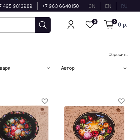
7 495 9813989
+7 963 6640150
CN
EN
RU
0
0
0 р.
Сбросить
вара
Автор