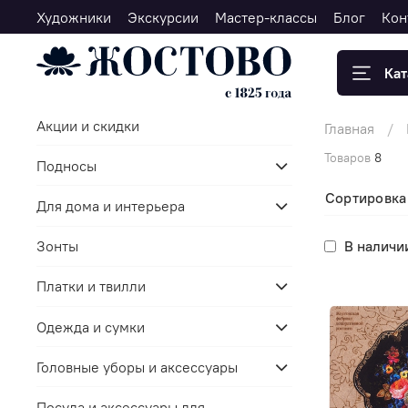
Художники
Экскурсии
Мастер-классы
Блог
Кон
Кат
Акции и скидки
Главная
Товаров
8
Подносы
Сортировка
Для дома и интерьера
Зонты
В наличи
Платки и твилли
Одежда и сумки
Головные уборы и аксессуары
Посуда и аксессуары для