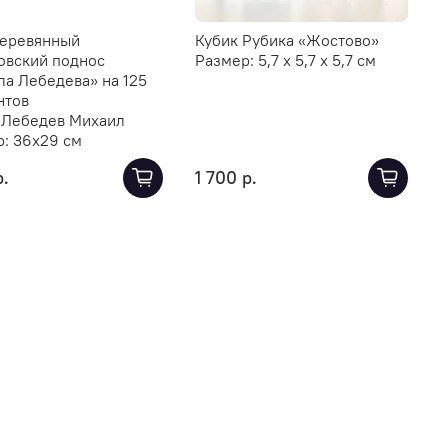
деревянный
Кубик Рубика «Жостово»
овский поднос
Размер:
5,7 х 5,7 х 5,7 см
а Лебедева» на 125
нтов
:
Лебедев Михаил
р:
36х29 см
р.
1 700 р.