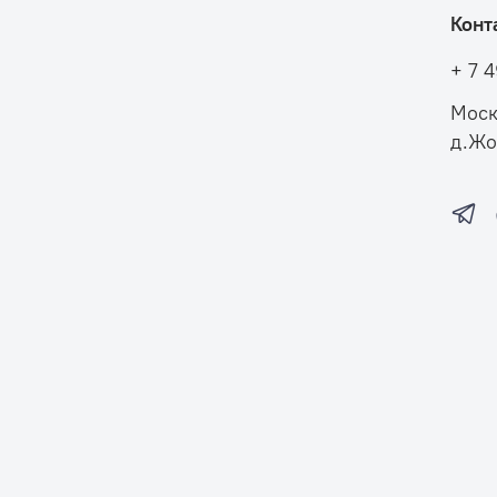
Конт
+ 7 
Моск
д.Жо