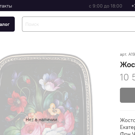
такты
с 9:00 до 18:00
+
алог
арт.
A1
Жос
10 
Нет в наличии
Жосто
Екате
Фон Ч