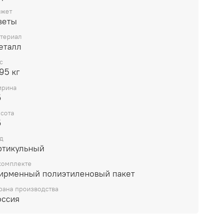
жет
веты
териал
еталл
с
95 кг
рина
5
сота
5
д
ртикульный
комплекте
ирменный полиэтиленовый пакет
рана производства
оссия