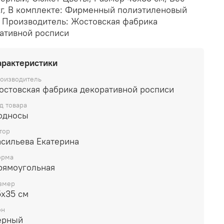
кг, В комплекте: Фирменный полиэтиленовый
, Производитель: Жостовская фабрика
ативной росписи
арактеристики
оизводитель
остовская фабрика декоративной росписи
д товара
односы
тор
асильева Екатерина
рма
рямоугольная
змер
5х35 см
он
ерный