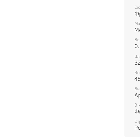
Сю
Ф
Ма
М
Ве
0.
Ши
3
Вы
4
Ви
А
В 
Ф
Ст
Р