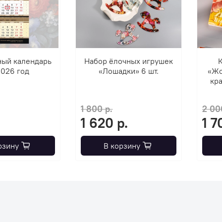
ный календарь
Набор ёлочных игрушек
К
2026 год
«Лошадки» 6 шт.
«Жо
кра
1 800 р.
2 00
1 620 р.
1 7
рзину
В корзину