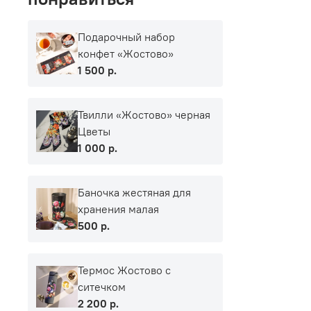
Подарочный набор
конфет «Жостово»
1 500 р.
Твилли «Жостово» черная
Цветы
1 000 р.
Баночка жестяная для
хранения малая
500 р.
Термос Жостово с
ситечком
2 200 р.