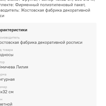
плекте: Фирменный полиэтиленовый пакет,
водитель: Жостовская фабрика декоративной
си
арактеристики
оизводитель
остовская фабрика декоративной росписи
д товара
односы
тор
ёмичева Лилия
рма
игурная
змер
5х32 см
он
ветной