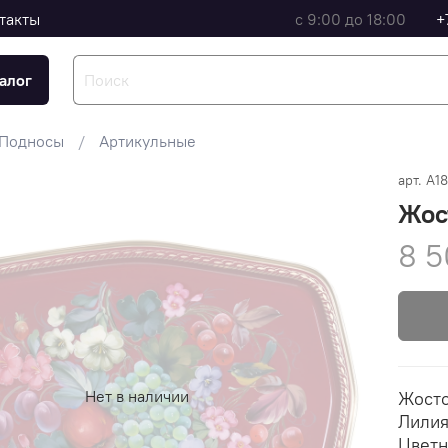
такты
с 9:00 до 18:00
+
алог
Подносы
Артикульные
арт.
A1
Жос
8 5
Нет в наличии
Жосто
Лилия
Цветн