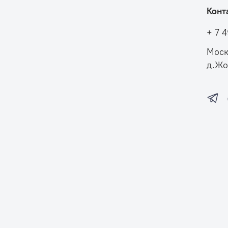
Конт
+ 7 
Моск
д.Жо