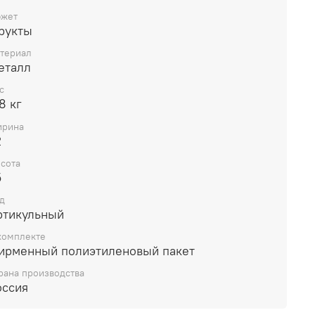
жет
рукты
териал
еталл
с
8 кг
рина
2
сота
5
д
ртикульный
комплекте
ирменный полиэтиленовый пакет
рана производства
оссия