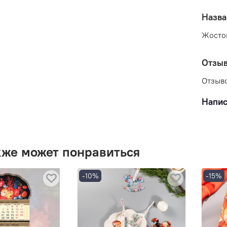
Назва
Жосто
Отзы
Отзыво
Напис
кже может понравиться
-10%
-15%