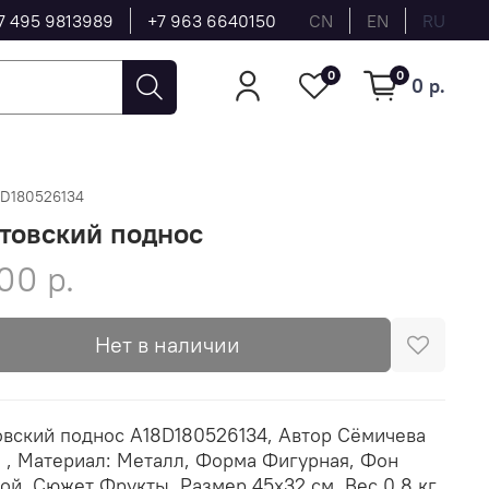
7 495 9813989
+7 963 6640150
CN
EN
RU
0
0
0 р.
8D180526134
товский поднос
00 р.
Нет в наличии
вский поднос A18D180526134, Автор Сёмичева
 , Материал: Металл, Форма Фигурная, Фон
ой, Сюжет Фрукты, Размер 45х32 см, Вес 0.8 кг,