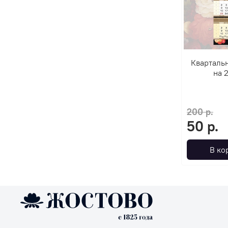
Кварталь
на 
200 р.
50 р.
В ко