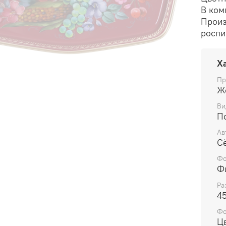
В ком
Произ
роспи
Х
Пр
Ж
Ви
П
Ав
С
Фо
Ф
Ра
4
Ф
Ц