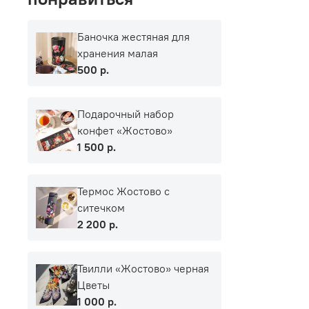
Баночка жестяная для
хранения малая
500 р.
Подарочный набор
конфет «Жостово»
1 500 р.
Термос Жостово с
ситечком
2 200 р.
Твилли «Жостово» черная
Цветы
1 000 р.