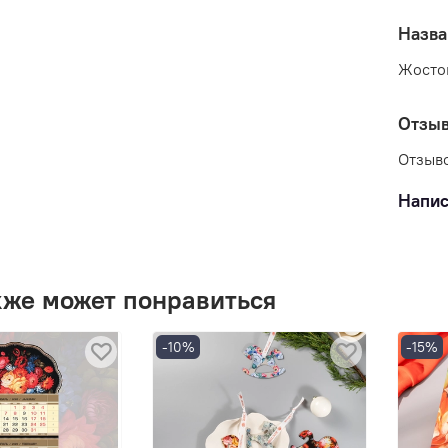
Назва
Жосто
Отзы
Отзыво
Напис
кже может понравиться
-10%
-15%