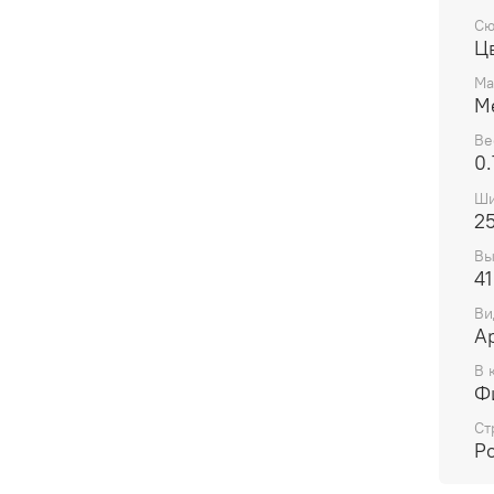
Сю
Ц
Ма
М
Ве
0.
Ши
2
Вы
41
Ви
А
В 
Ф
Ст
Р