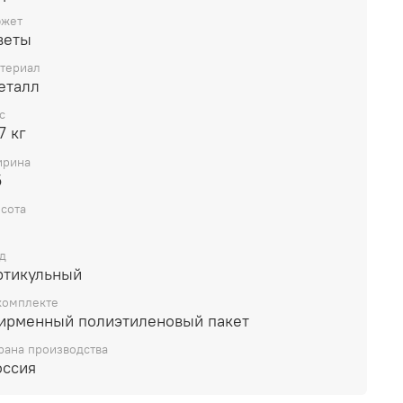
жет
веты
териал
еталл
с
7 кг
рина
5
сота
д
ртикульный
комплекте
ирменный полиэтиленовый пакет
рана производства
оссия