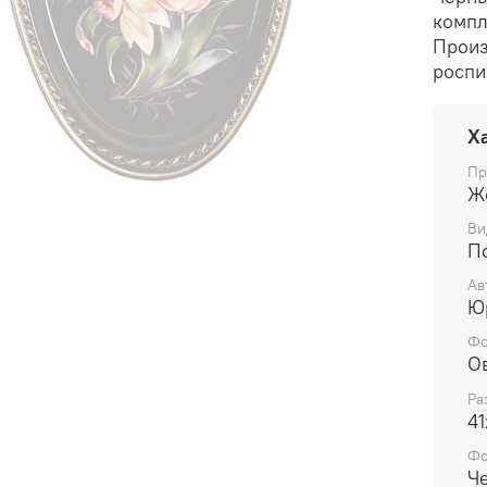
компл
Произ
роспи
Х
Пр
Ж
Ви
П
Ав
Ю
Фо
О
Ра
41
Ф
Ч