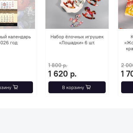
ный календарь
Набор ёлочных игрушек
К
2026 год
«Лошадки» 6 шт.
«Жо
кра
1 800 р.
2 00
1 620 р.
1 7
рзину
В корзину