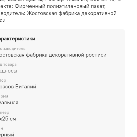
екте: Фирменный полиэтиленовый пакет,
водитель: Жостовская фабрика декоративной
си
арактеристики
оизводитель
остовская фабрика декоративной росписи
д товара
односы
тор
расов Виталий
рма
вальная
змер
х25 см
он
ерный