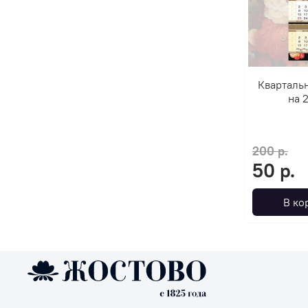
Кварталь
на 
200 р.
50 р.
В ко