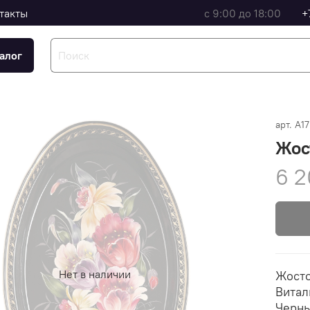
такты
с 9:00 до 18:00
+
алог
арт.
A1
Жос
6 2
Нет в наличии
Жосто
Витал
Черны