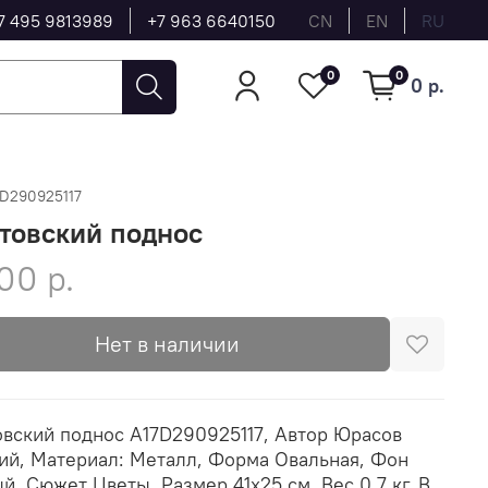
7 495 9813989
+7 963 6640150
CN
EN
RU
0
0
0 р.
7D290925117
товский поднос
00 р.
Нет в наличии
вский поднос A17D290925117, Автор Юрасов
ий, Материал: Металл, Форма Овальная, Фон
й, Сюжет Цветы, Размер 41х25 см, Вес 0.7 кг, В