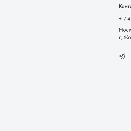
Конт
+ 7 
Моск
д.Жо