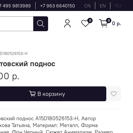
7 495 9813989
+7 963 6640150
CN
EN
RU
0
0
0 р.
5D180526153-Н
товский поднос
00 р.
В корзину
вский поднос A15D180526153-Н, Автор
ова Татьяна, Материал: Металл, Форма
ная, Фон Черный, Сюжет Анимализм, Размер