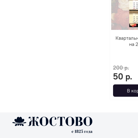
Кварталь
на 
200 р.
50 р.
В ко