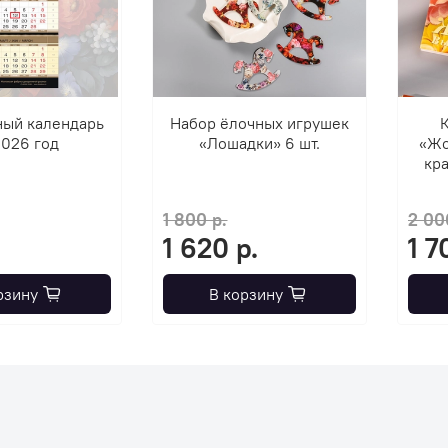
ный календарь
Набор ёлочных игрушек
К
2026 год
«Лошадки» 6 шт.
«Жо
кра
1 800 р.
2 00
1 620 р.
1 7
рзину
В корзину