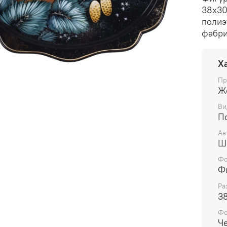
38х30
полиэ
фабри
Х
Пр
Ж
Ви
П
Ав
Ш
Фо
Ф
Ра
3
Ф
Ч