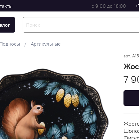
такты
с 9:00 до 18:00
+
алог
Подносы
Артикульные
арт.
A1
Жос
7 9
Жосто
Шолох
Фигур