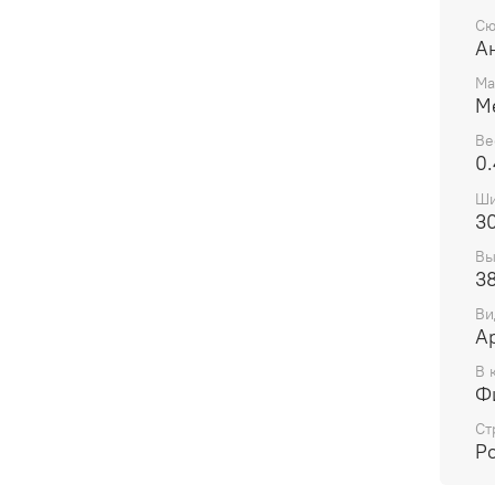
Сю
А
Ма
М
Ве
0.
Ши
3
Вы
3
Ви
А
В 
Ф
Ст
Р