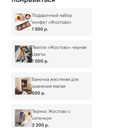
Подарочный набор
конфет «Жостово»
1 500 р.
Твилли «Жостово» черная
Цветы
1 000 р.
Баночка жестяная для
хранения малая
500 р.
Термос Жостово с
ситечком
2 200 р.