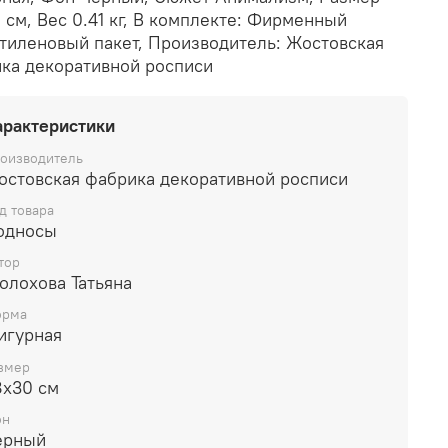
 см, Вес 0.41 кг, В комплекте: Фирменный
тиленовый пакет, Производитель: Жостовская
ка декоративной росписи
арактеристики
оизводитель
остовская фабрика декоративной росписи
д товара
односы
тор
олохова Татьяна
рма
игурная
змер
8х30 см
он
ерный