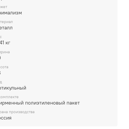
жет
нимализм
териал
еталл
с
41 кг
рина
0
сота
8
д
ртикульный
комплекте
ирменный полиэтиленовый пакет
рана производства
оссия