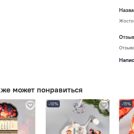
Назва
Жосто
Отзы
Отзыво
Напис
кже может понравиться
-10%
-15%