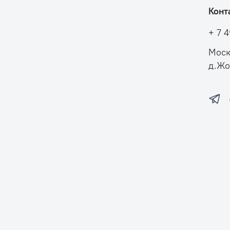
Конт
+ 7 
Моск
д.Жо