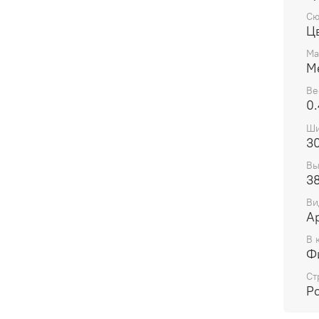
Сю
Ц
Ма
М
Ве
0.
Ши
3
Вы
3
Ви
А
В 
Ф
Ст
Р