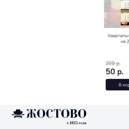
Кварталь
на 
200 р.
50 р.
В ко