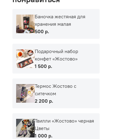
Баночка жестяная для
хранения малая
500 р.
Подарочный набор
конфет «Жостово»
1 500 р.
Термос Жостово с
ситечком
2 200 р.
Твилли «Жостово» черная
Цветы
1 000 р.