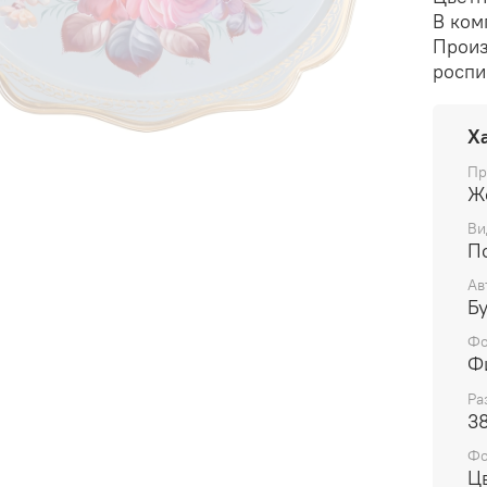
В ком
Произ
роспи
Х
Пр
Ж
Ви
П
Ав
Б
Фо
Ф
Ра
3
Ф
Ц