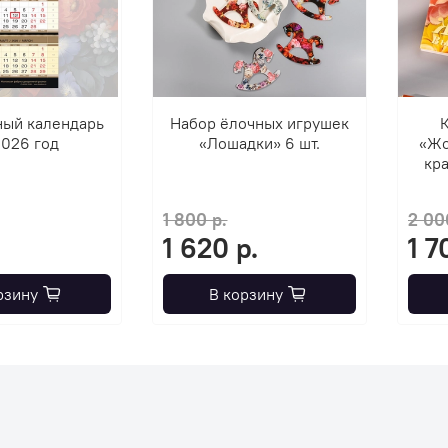
ный календарь
Набор ёлочных игрушек
К
2026 год
«Лошадки» 6 шт.
«Жо
кра
1 800 р.
2 00
1 620 р.
1 7
рзину
В корзину