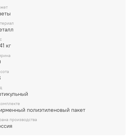
жет
веты
териал
еталл
с
41 кг
рина
0
сота
8
д
ртикульный
комплекте
ирменный полиэтиленовый пакет
рана производства
оссия