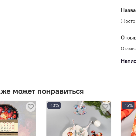
Назва
Жосто
Отзы
Отзыво
Напис
кже может понравиться
-10%
-15%