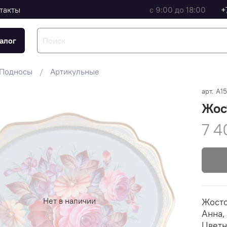
такты
с 9:00 до 18:00
+
алог
Подносы
Артикульные
арт.
A1
Жос
7 4
Нет в наличии
Жосто
Анна,
Цветн