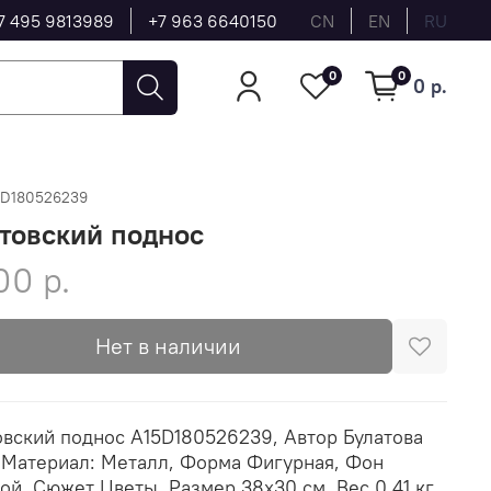
7 495 9813989
+7 963 6640150
CN
EN
RU
0
0
0 р.
5D180526239
товский поднос
00 р.
Нет в наличии
вский поднос A15D180526239, Автор Булатова
 Материал: Металл, Форма Фигурная, Фон
ой, Сюжет Цветы, Размер 38х30 см, Вес 0.41 кг,