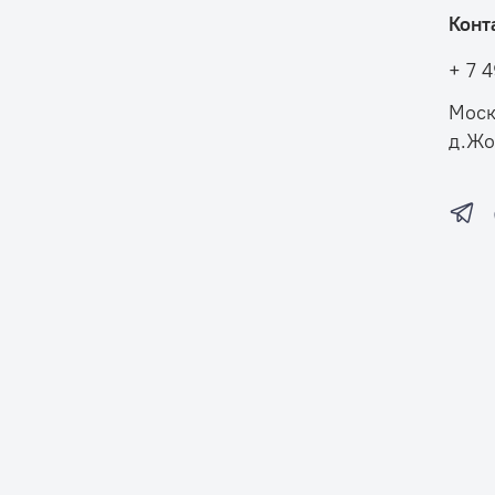
Конт
+ 7 
Моск
д.Жо