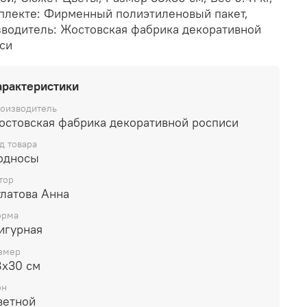
плекте: Фирменный полиэтиленовый пакет,
водитель: Жостовская фабрика декоративной
си
арактеристики
оизводитель
остовская фабрика декоративной росписи
д товара
односы
тор
улатова Анна
рма
игурная
змер
8х30 см
он
ветной