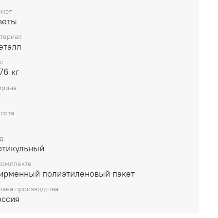
жет
веты
териал
еталл
с
76 кг
рина
7
сота
7
д
ртикульный
комплекте
ирменный полиэтиленовый пакет
рана производства
оссия