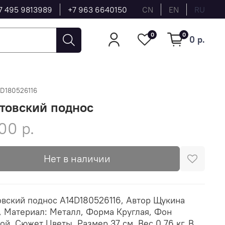
7 495 9813989
+7 963 6640150
CN
EN
RU
0
0
0 р.
4D180526116
товский поднос
00 р.
Нет в наличии
вский поднос A14D180526116, Автор Щукина
, Материал: Металл, Форма Круглая, Фон
ой, Сюжет Цветы, Размер 37 см, Вес 0.76 кг, В