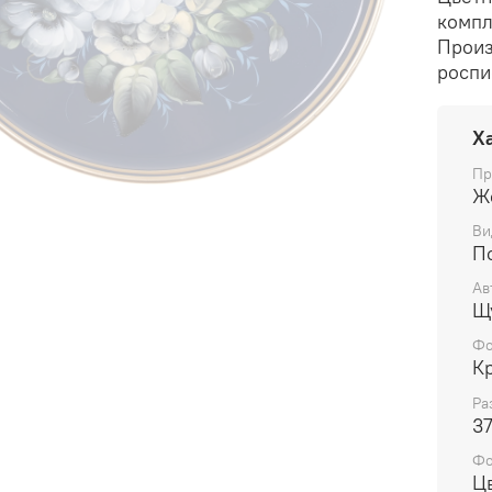
компл
Произ
роспи
Х
Пр
Ж
Ви
П
Ав
Щ
Фо
К
Ра
37
Ф
Ц