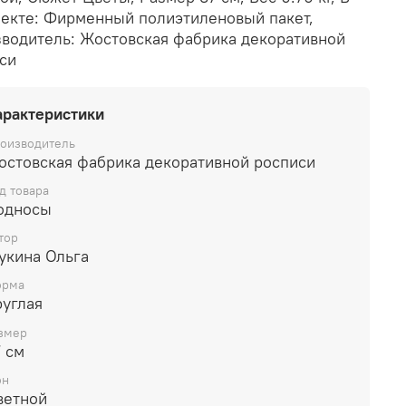
екте: Фирменный полиэтиленовый пакет,
водитель: Жостовская фабрика декоративной
си
арактеристики
оизводитель
остовская фабрика декоративной росписи
д товара
односы
тор
укина Ольга
рма
руглая
змер
 см
он
ветной