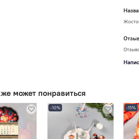
Назва
Жосто
Отзы
Отзыво
Напис
кже может понравиться
-10%
-15%