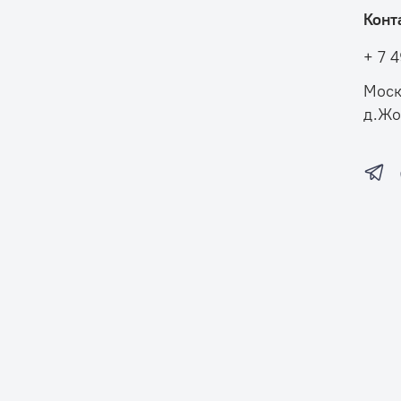
Конт
+ 7 
Моск
д.Жо