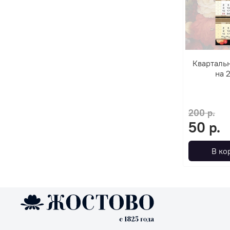
Кварталь
на 
200 р.
50 р.
В ко