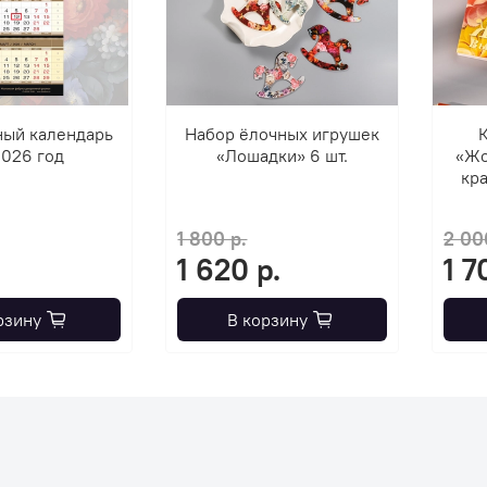
ный календарь
Набор ёлочных игрушек
К
2026 год
«Лошадки» 6 шт.
«Жо
кра
1 800 р.
2 00
1 620 р.
1 7
рзину
В корзину