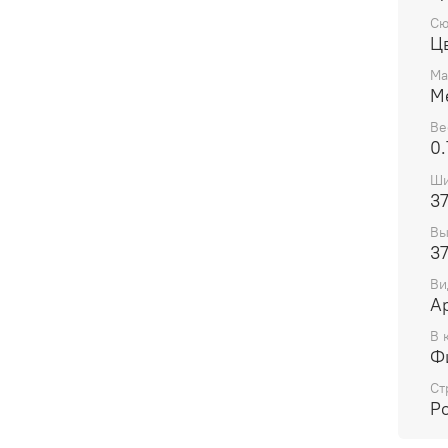
Сю
Ц
Ма
М
Ве
0.
Ши
3
Вы
3
Ви
А
В 
Ф
Ст
Р