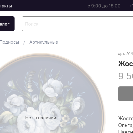
такты
с 9:00 до 18:00
+
алог
Подносы
Артикульные
арт.
A1
Жос
9 5
Нет в наличии
Жосто
Ольга
Цветн