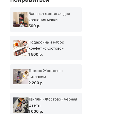
Баночка жестяная для
хранения малая
500 р.
Подарочный набор
конфет «Жостово»
1 500 р.
Термос Жостово с
ситечком
2 200 р.
Твилли «Жостово» черная
Цветы
1 000 р.