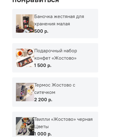
Баночка жестяная для
хранения малая
500 р.
Подарочный набор
конфет «Жостово»
1 500 р.
Термос Жостово с
ситечком
2 200 р.
Твилли «Жостово» черная
Цветы
1 000 р.