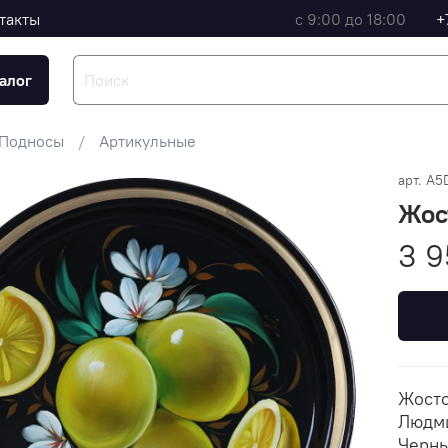
такты
с 9:00 до 18:00
+
алог
Подносы
Артикульные
арт.
A5
Жос
3 9
Жосто
Людми
Черны