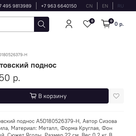
7 495 9813989
+7 963 6640150
CN
EN
RU
0
0
0 р.
D180526379-H
товский поднос
50 р.
В корзину
вский поднос A5D180526379-H, Автор Сизова
ла, Материал: Металл, Форма Круглая, Фон
й, Сюжет Ягоды, Размер 22 см, Вес 0.2 кг, В