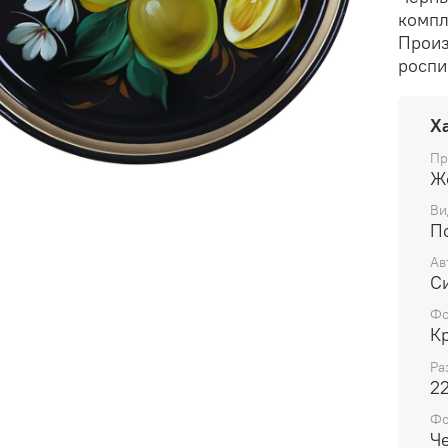
компл
Произ
роспи
Х
Пр
Ж
Ви
П
Ав
С
Фо
К
Ра
2
Ф
Ч