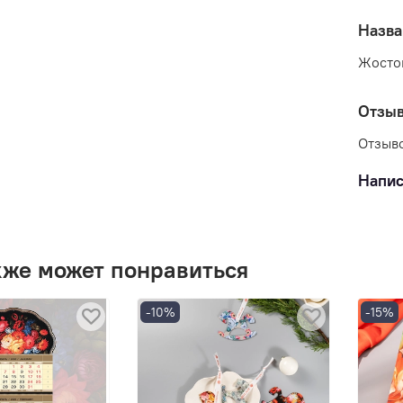
Назва
Жосто
Отзы
Отзыво
Напис
кже может понравиться
-10%
-15%