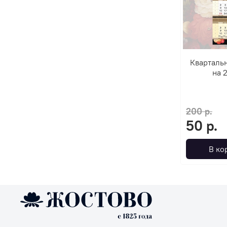
Кварталь
на 
200 р.
50 р.
В ко