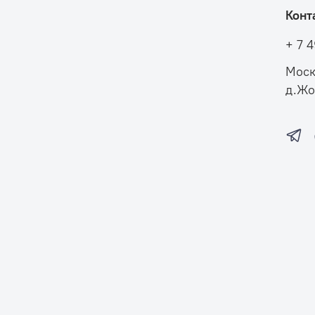
Конт
+ 7 
Моск
д.Жо