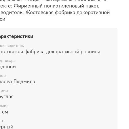
екте: Фирменный полиэтиленовый пакет,
водитель: Жостовская фабрика декоративной
си
арактеристики
оизводитель
остовская фабрика декоративной росписи
д товара
односы
тор
изова Людмила
рма
руглая
змер
2 см
он
ерный