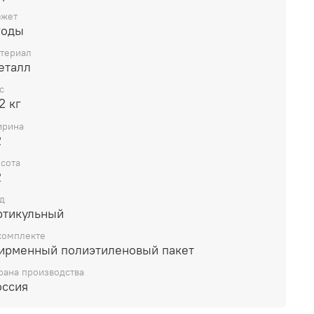
жет
годы
териал
еталл
с
2 кг
рина
2
сота
2
д
ртикульный
комплекте
ирменный полиэтиленовый пакет
рана производства
оссия