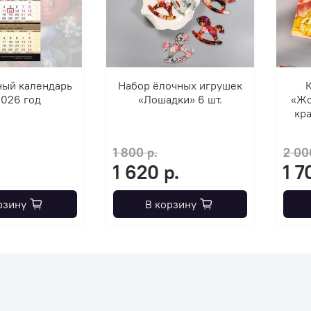
ный календарь
Набор ёлочных игрушек
К
2026 год
«Лошадки» 6 шт.
«Жо
кра
1 800 р.
2 00
1 620 р.
1 7
рзину
В корзину