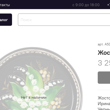
такты
с 9:00 до 18:00
+
алог
арт.
A5
Жос
3 2
Нет в наличии
Жосто
Ирина
Черны