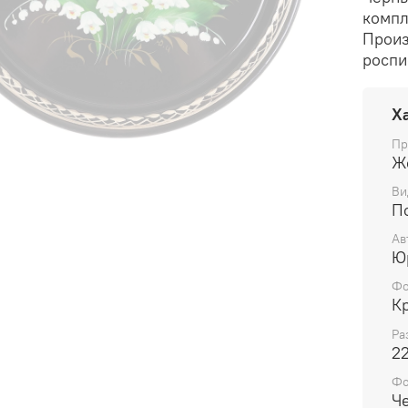
компл
Произ
роспи
Х
Пр
Ж
Ви
П
Ав
Ю
Фо
К
Ра
2
Ф
Ч