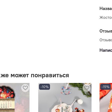
Назва
Жосто
Отзы
Отзыво
Напис
кже может понравиться
-10%
-15%