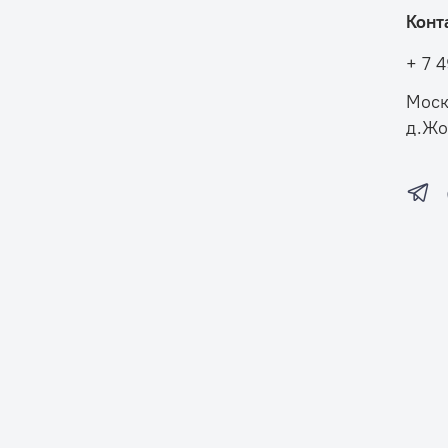
Конт
+ 7 
Моск
д.Жо