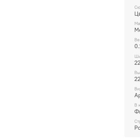
Сю
Ц
Ма
М
Ве
0.
Ши
2
Вы
2
Ви
А
В 
Ф
Ст
Р