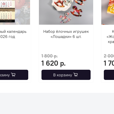
ный календарь
Набор ёлочных игрушек
К
2026 год
«Лошадки» 6 шт.
«Жо
кра
1 800 р.
2 00
1 620 р.
1 7
рзину
В корзину