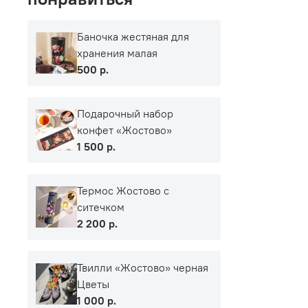
Баночка жестяная для
хранения малая
500 р.
Подарочный набор
конфет «Жостово»
1 500 р.
Термос Жостово с
ситечком
2 200 р.
Твилли «Жостово» черная
Цветы
1 000 р.