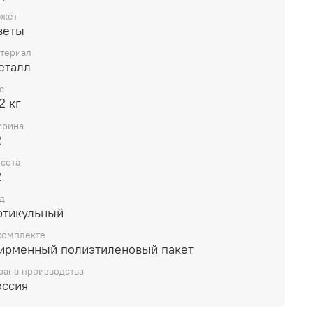
жет
веты
териал
еталл
с
2 кг
рина
2
сота
2
д
ртикульный
комплекте
ирменный полиэтиленовый пакет
рана производства
оссия