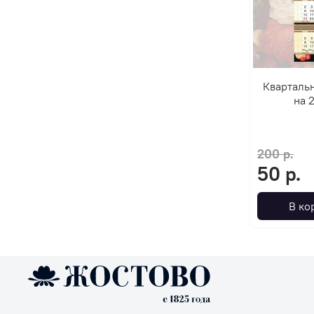
Кварталь
на 
200 р.
50 р.
В ко