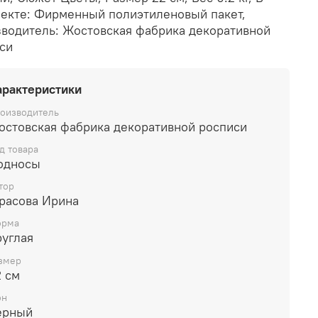
екте: Фирменный полиэтиленовый пакет,
водитель: Жостовская фабрика декоративной
си
арактеристики
оизводитель
остовская фабрика декоративной росписи
д товара
односы
тор
расова Ирина
рма
руглая
змер
2 см
он
ерный