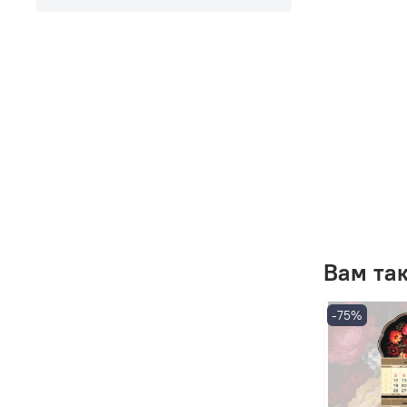
Вам та
-75%