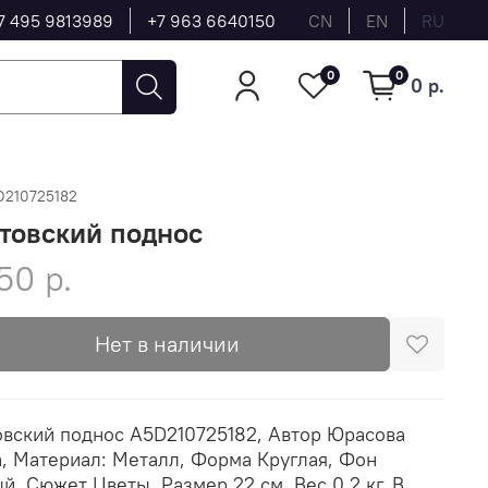
7 495 9813989
+7 963 6640150
CN
EN
RU
0
0
0 р.
D210725182
товский поднос
50 р.
Нет в наличии
вский поднос A5D210725182, Автор Юрасова
, Материал: Металл, Форма Круглая, Фон
й, Сюжет Цветы, Размер 22 см, Вес 0.2 кг, В