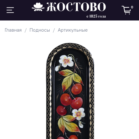
0
Главная
Подносы
Артикульные