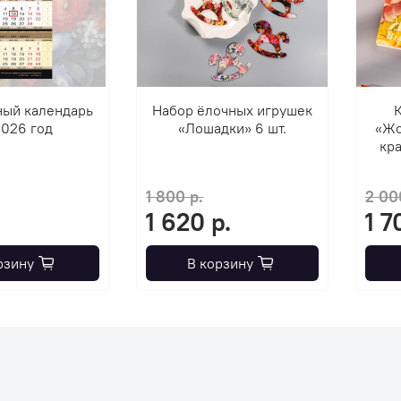
ный календарь
Набор ёлочных игрушек
К
2026 год
«Лошадки» 6 шт.
«Жо
кра
1 800 р.
2 00
1 620 р.
1 7
рзину
В корзину