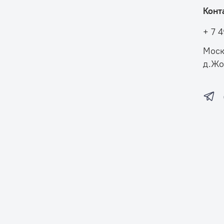
Конт
+ 7 
Моск
д.Жо