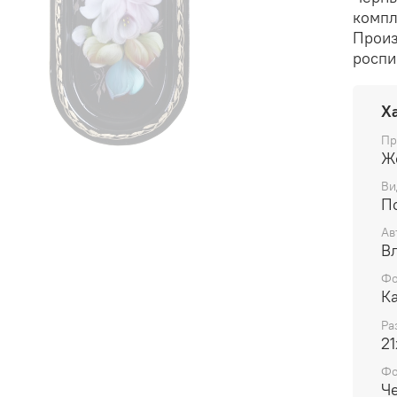
компл
Произ
роспи
Х
Пр
Ж
Ви
П
Ав
В
Фо
К
Ра
21
Ф
Ч