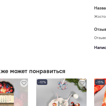
Назва
Жосто
Отзы
Отзыво
Напис
кже может понравиться
-10%
-15%