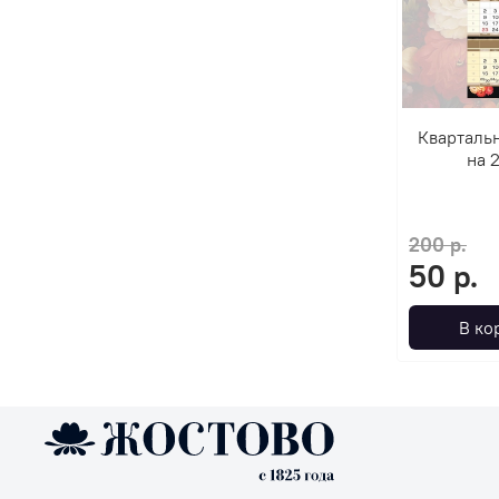
Кварталь
на 
200 р.
50 р.
В ко