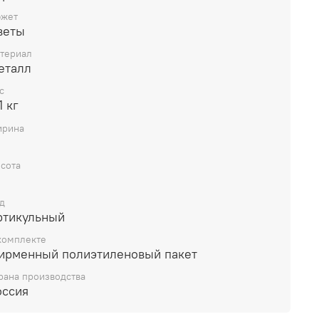
жет
веты
териал
еталл
с
1 кг
рина
сота
д
ртикульный
комплекте
ирменный полиэтиленовый пакет
рана производства
оссия