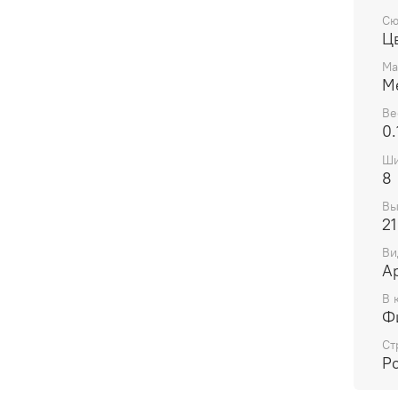
Сю
Ц
Ма
М
Ве
0.
Ши
8
Вы
21
Ви
А
В 
Ф
Ст
Р