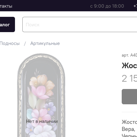
такты
с 9:00 до 18:00
+
алог
Подносы
Артикульные
арт.
A4
Жос
2 1
Нет в наличии
Жосто
Вера,
Черны