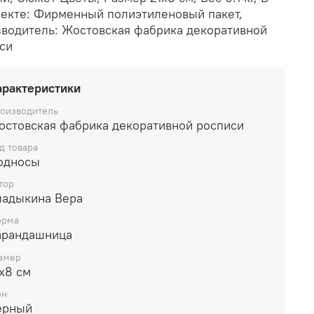
екте: Фирменный полиэтиленовый пакет,
водитель: Жостовская фабрика декоративной
си
арактеристики
оизводитель
остовская фабрика декоративной росписи
д товара
односы
тор
ладыкина Вера
рма
арандашница
змер
х8 см
он
ерный