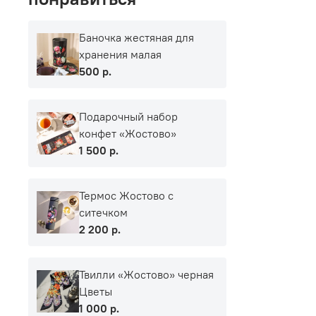
Баночка жестяная для
хранения малая
500 р.
Подарочный набор
конфет «Жостово»
1 500 р.
Термос Жостово с
ситечком
2 200 р.
Твилли «Жостово» черная
Цветы
1 000 р.