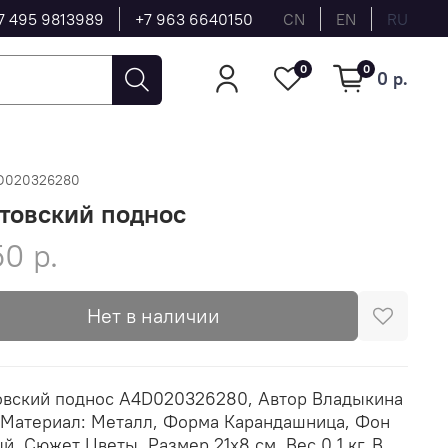
7 495 9813989
+7 963 6640150
CN
EN
RU
0
0
0 р.
D020326280
товский поднос
50 р.
Нет в наличии
вский поднос A4D020326280, Автор Владыкина
 Материал: Металл, Форма Карандашница, Фон
й, Сюжет Цветы, Размер 21х8 см, Вес 0.1 кг, В