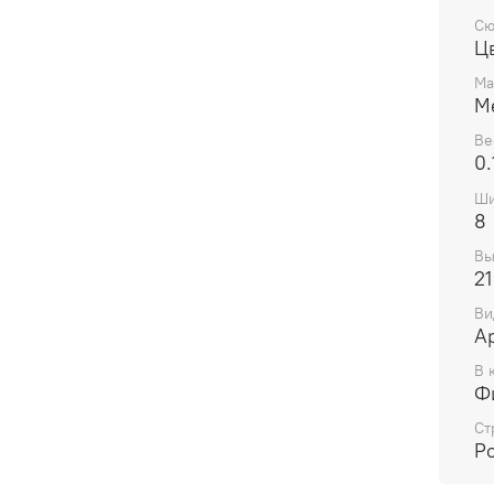
Сю
Ц
Ма
М
Ве
0.
Ши
8
Вы
21
Ви
А
В 
Ф
Ст
Р