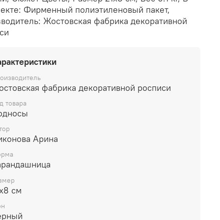
екте: Фирменный полиэтиленовый пакет,
водитель: Жостовская фабрика декоративной
си
арактеристики
оизводитель
остовская фабрика декоративной росписи
д товара
односы
тор
иконова Арина
рма
арандашница
змер
х8 см
он
ерный