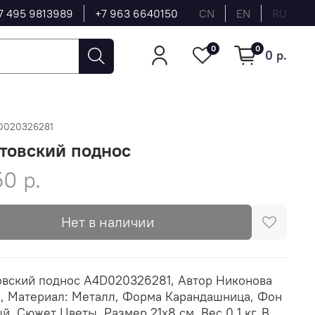
7 495 9813989
+7 963 6640150
CN
EN
RU
0
0
0 р.
D020326281
товский поднос
50 р.
Нет в наличии
вский поднос A4D020326281, Автор Никонова
, Материал: Металл, Форма Карандашница, Фон
й, Сюжет Цветы, Размер 21х8 см, Вес 0.1 кг, В