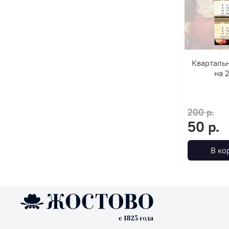
Кварталь
на 
200 р.
50 р.
В ко