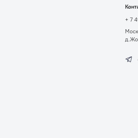
Конт
+ 7 
Моск
д.Жо