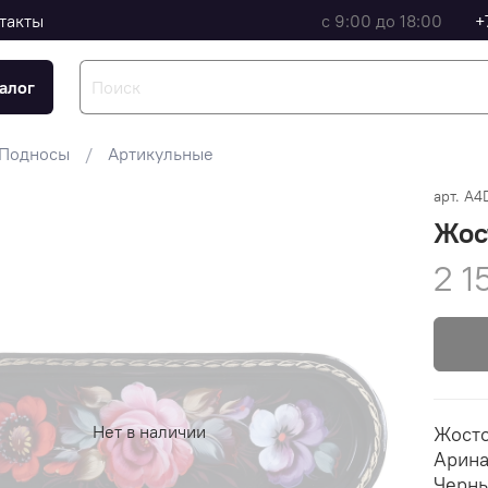
такты
с 9:00 до 18:00
+
алог
Подносы
Артикульные
арт.
A4
Жос
2 1
Нет в наличии
Жосто
Арина
Черны