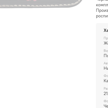
компл
Произ
роспи
Х
Пр
Ж
Ви
П
Ав
Н
Фо
К
Ра
21
Ф
Ч