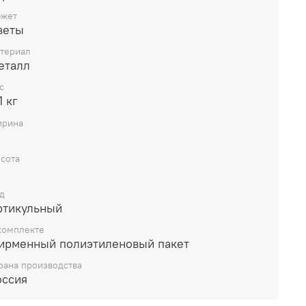
жет
веты
териал
еталл
с
1 кг
рина
сота
д
ртикульный
комплекте
ирменный полиэтиленовый пакет
рана производства
оссия