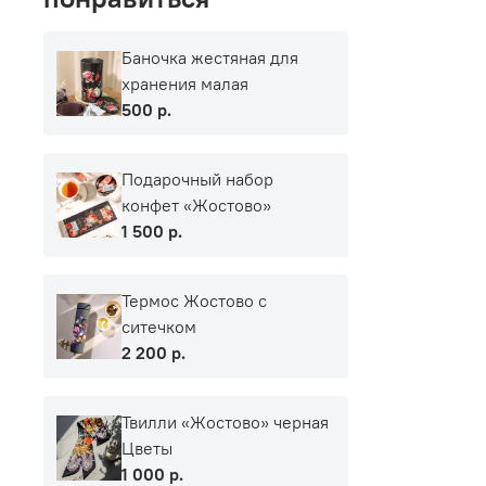
Баночка жестяная для
хранения малая
500 р.
Подарочный набор
конфет «Жостово»
1 500 р.
Термос Жостово с
ситечком
2 200 р.
Твилли «Жостово» черная
Цветы
1 000 р.