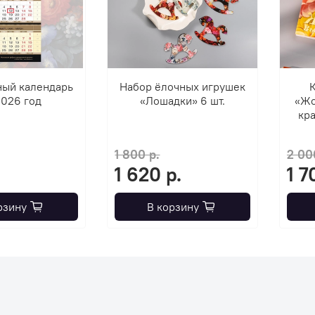
ный календарь
Набор ёлочных игрушек
К
2026 год
«Лошадки» 6 шт.
«Жо
кра
1 800 р.
2 00
1 620 р.
1 7
рзину
В корзину