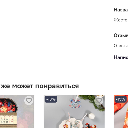
Назва
Жосто
Отзы
Отзыво
Напис
кже может понравиться
-10%
-15%