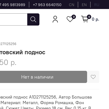
7 495 9813989
+7 963 6640150
CN
EN
RU
0
0
0 р.
D271125256
товский поднос
50 р.
Нет в наличии
вский поднос A1D271125256, Автор Большова
 Материал: Металл, Форма Ромашка, Фон
й, Сюжет Цветы, Размер 18 см, Вес 0.15 кг, В