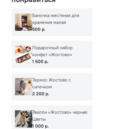
Баночка жестяная для
хранения малая
500 р.
Подарочный набор
конфет «Жостово»
1 500 р.
Термос Жостово с
ситечком
2 200 р.
Твилли «Жостово» черная
Цветы
1 000 р.