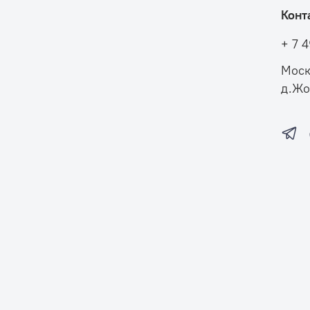
Конт
+ 7 
Моск
д.Жо