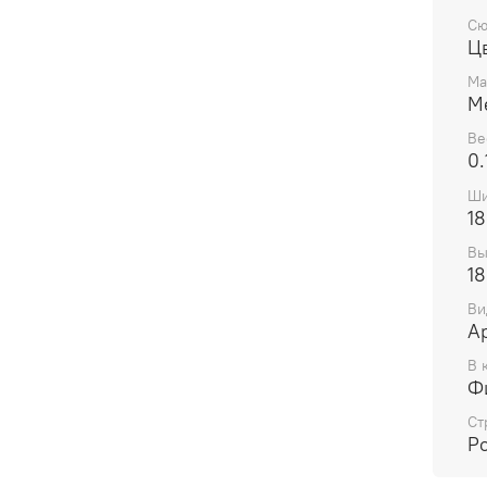
Сю
Ц
Ма
М
Ве
0.
Ши
18
Вы
18
Ви
А
В 
Ф
Ст
Р