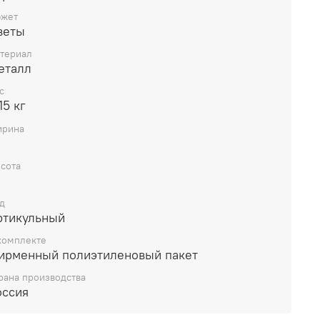
жет
веты
териал
еталл
с
15 кг
рина
сота
д
ртикульный
комплекте
ирменный полиэтиленовый пакет
рана производства
оссия