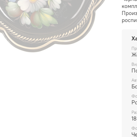
компл
Произ
роспи
Х
Пр
Ж
Ви
П
Ав
Б
Фо
Р
Ра
18
Ф
Ч