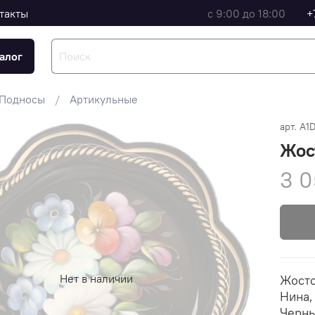
такты
с 9:00 до 18:00
+
алог
Подносы
Артикульные
арт.
A1
Жос
3 0
Нет в наличии
Жосто
Нина,
Черны