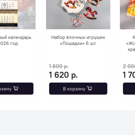
ный календарь
Набор ёлочных игрушек
К
2026 год
«Лошадки» 6 шт.
«Жо
кра
1 800 р.
2 00
1 620 р.
1 7
рзину
В корзину