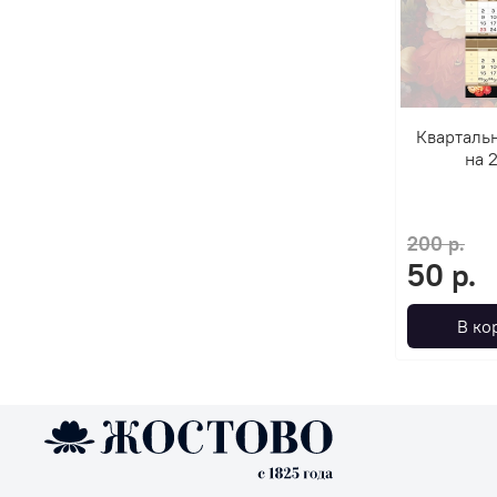
Кварталь
на 
200 р.
50 р.
В ко