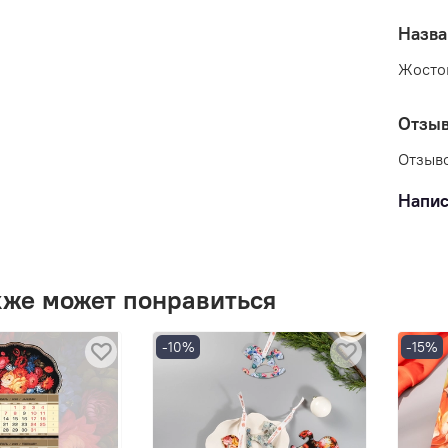
Назва
Жосто
Отзы
Отзыво
Напис
кже может понравиться
-10%
-15%