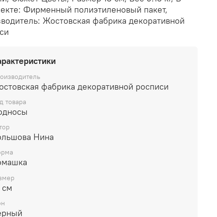
екте: Фирменный полиэтиленовый пакет,
водитель: Жостовская фабрика декоративной
си
арактеристики
оизводитель
остовская фабрика декоративной росписи
д товара
односы
тор
ольшова Нина
рма
омашка
змер
 см
он
ерный