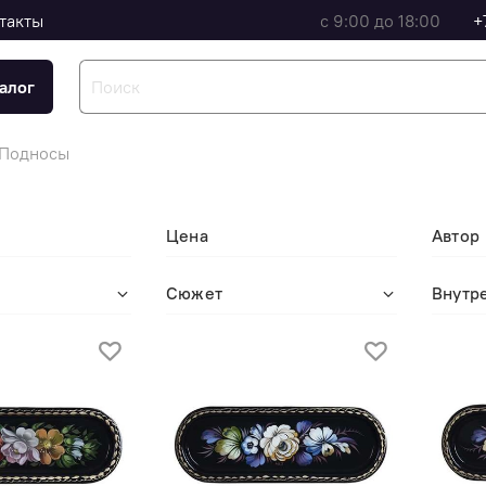
такты
с 9:00 до 18:00
+
алог
Подносы
Цена
Автор
Сюжет
Внутр