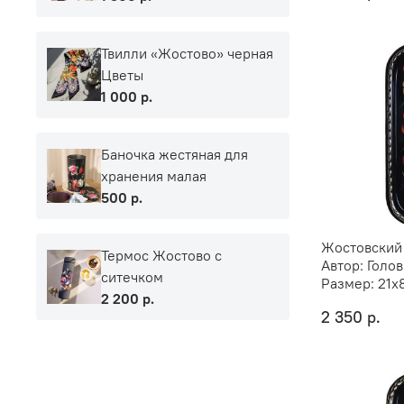
Твилли «Жостово» черная
Цветы
1 000 р.
Баночка жестяная для
хранения малая
500 р.
Жостовский
Термос Жостово с
Автор:
Голов
ситечком
Размер:
21х
2 200 р.
2 350 р.