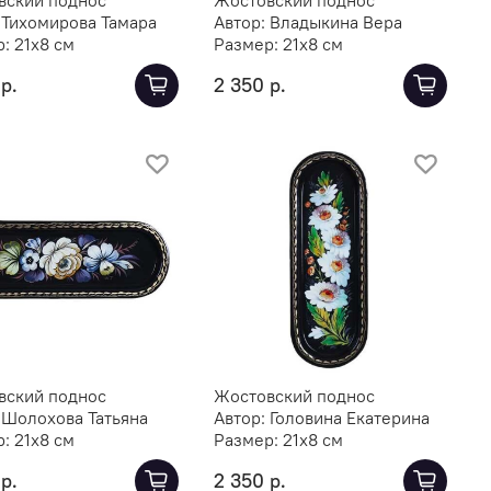
:
Тихомирова Тамара
Автор:
Владыкина Вера
р:
21х8 см
Размер:
21х8 см
р.
2 350 р.
вский поднос
Жостовский поднос
:
Шолохова Татьяна
Автор:
Головина Екатерина
р:
21х8 см
Размер:
21х8 см
р.
2 350 р.