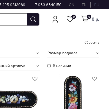
7 495 9813989
+7 963 6640150
CN
EN
RU
0
0
0 р.
Сбросить
Размер подноса
енний артикул
В наличии