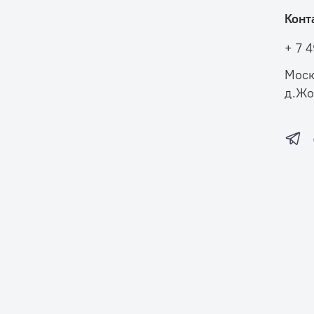
Конт
+ 7 
Моск
д.Жо