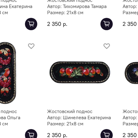
ина Екатерина
Автор:
Тихомирова Тамара
Автор
8 см
Размер:
21х8 см
Разме
2 350 р.
2 350 
 поднос
Жостовский поднос
Жосто
ова Ольга
Автор:
Шинелева Екатерина
Автор
8 см
Размер:
21х8 см
Разме
2 350 р.
2 350 