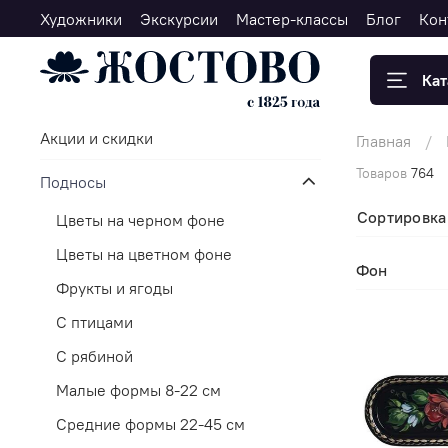
Художники
Экскурсии
Мастер-классы
Блог
Кон
Кат
Акции и скидки
Главная
Товаров
764
Подносы
Сортировка
Цветы на черном фоне
Цветы на цветном фоне
Фон
Фрукты и ягоды
С птицами
С рябиной
Малые формы 8-22 см
Средние формы 22-45 см