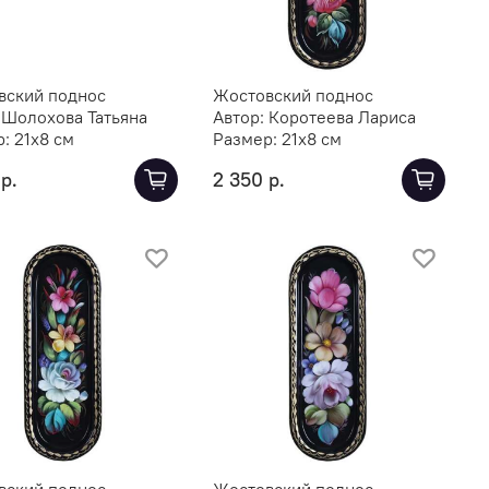
вский поднос
Жостовский поднос
:
Шолохова Татьяна
Автор:
Коротеева Лариса
р:
21х8 см
Размер:
21х8 см
р.
2 350 р.
вский поднос
Жостовский поднос