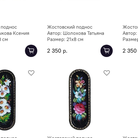
 поднос
Жостовский поднос
Жосто
ыкова Ксения
Автор:
Шолохова Татьяна
Автор
8 см
Размер:
21х8 см
Разме
2 350 р.
2 350 
 поднос
Жостовский поднос
Жосто