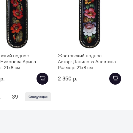
вский поднос
Жостовский поднос
:
Никонова Арина
Автор:
Данилова Алевтина
р:
21х8 см
Размер:
21х8 см
р.
2 350 р.
39
…
Следующая