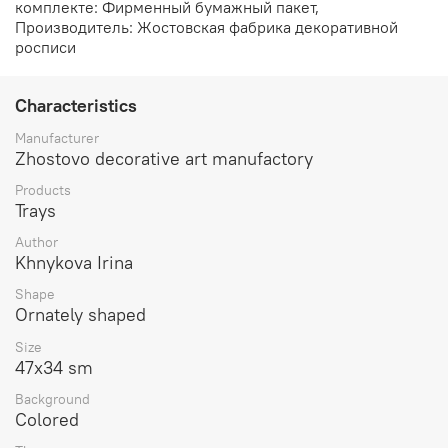
комплекте: Фирменный бумажный пакет,
Производитель: Жостовская фабрика декоративной
росписи
Characteristics
Manufacturer
Zhostovo decorative art manufactory
Products
Trays
Author
Khnykova Irina
Shape
Ornately shaped
Size
47х34 sm
Background
Сolored