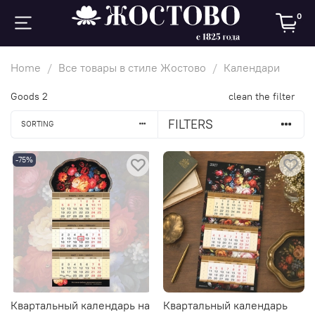
0
Home
Все товары в стиле Жостово
Календари
Goods
2
clean the filter
FILTERS
SORTING
-75%
Квартальный календарь на
Квартальный календарь