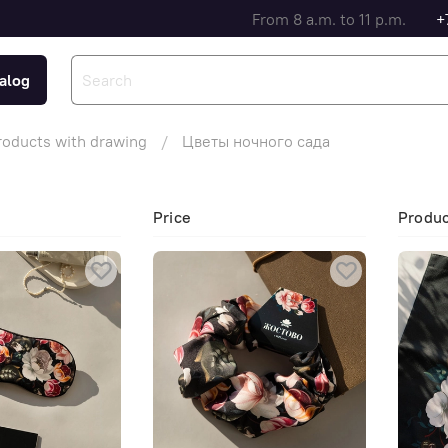
From 8 a.m. to 11 p.m.
+
alog
roducts with drawing
Цветы ночного сада
Price
Produ