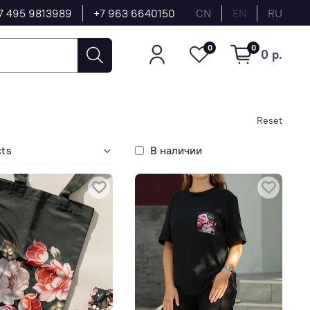
7 495 9813989
+7 963 6640150
CN
EN
RU
0
0
0 р.
Reset
cts
В наличии