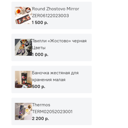
Round Zhostovo Mirror
ZER06122023003
1 500 р.
Твилли «Жостово» черная
Цветы
1 000 р.
Баночка жестяная для
хранения малая
500 р.
Thermos
TERM02052023001
2 200 р.