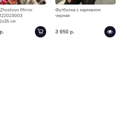
Zhostovo Mirror
Футболка с карманом
122023003
черная
2х35 см
р.
3 950 р.