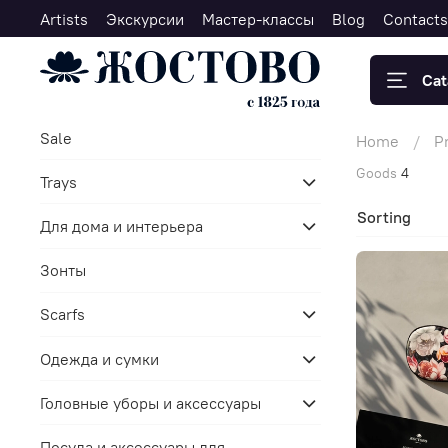
Artists
Экскурсии
Мастер-классы
Blog
Contacts
Cat
Sale
Home
P
Goods
4
Trays
Sorting
Для дома и интерьера
Зонты
Scarfs
Одежда и сумки
Головные уборы и аксессуары
Посуда и аксессуары для