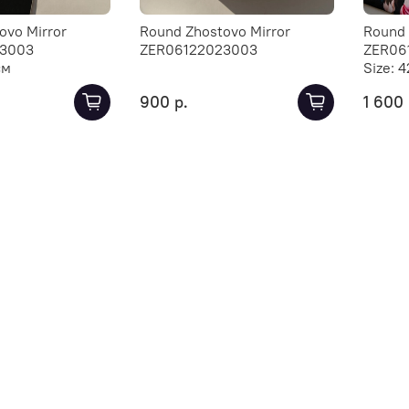
ovo Mirror
Round Zhostovo Mirror
Round 
23003
ZER06122023003
ZER06
см
Size:
4
900 р.
1 600 