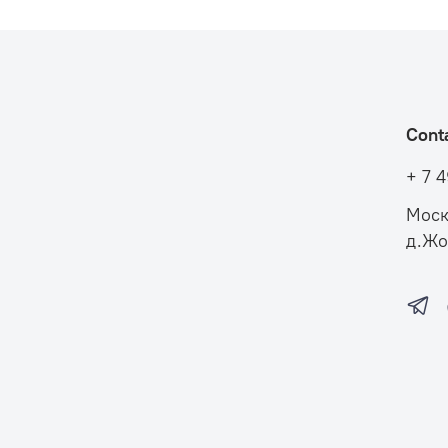
Cont
+ 7 
Моск
д.Жо