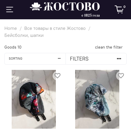
0
Home
Все товары в стиле Жостово
Бейсболки, шапки
Goods
10
clean the filter
FILTERS
SORTING