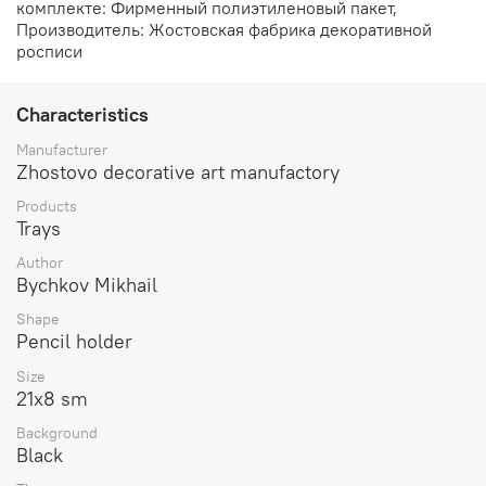
комплекте: Фирменный полиэтиленовый пакет,
Производитель: Жостовская фабрика декоративной
росписи
Characteristics
Manufacturer
Zhostovo decorative art manufactory
Products
Trays
Author
Bychkov Mikhail
Shape
Pencil holder
Size
21х8 sm
Background
Black