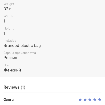
Weight
37 г
Width
1
Height
11
Included
Branded plastic bag
Страна производства
Россия
Пол
Женский
Reviews
(1)
Ольга