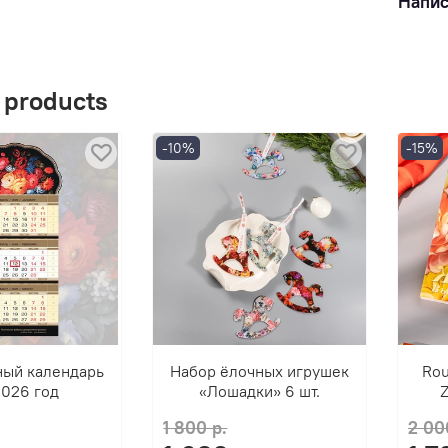
Напис
 products
-10%
-15%
ный календарь
Набор ёлочных игрушек
Rou
2026 год
«Лошадки» 6 шт.
1 800 р.
2 00