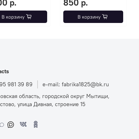
00 р.
850 р.
В корзину
В корзину
acts
495 981 39 89
e-mail: fabrika1825@bk.ru
овская область, городской округ Мытищи,
стово, улица Дивная, строение 15