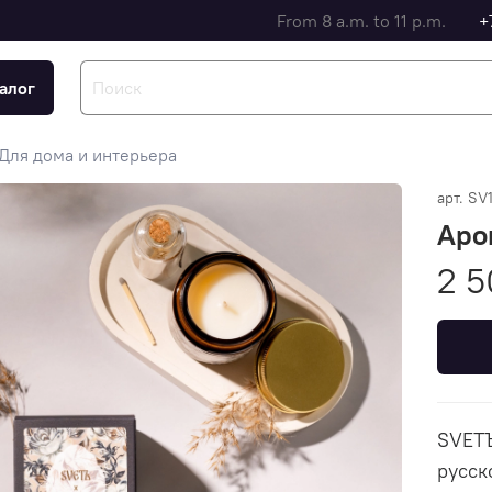
From 8 a.m. to 11 p.m.
+
алог
Для дома и интерьера
арт.
SV
Аро
2 5
SVETЪ
русск