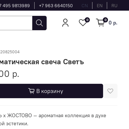
7 495 9813989
+7 963 6640150
CN
EN
RU
0
0
0 р.
120825004
матическая свеча Светъ
00 р.
В корзину
 x ЖОСТОВО — ароматная коллекция в духе
ой эстетики.