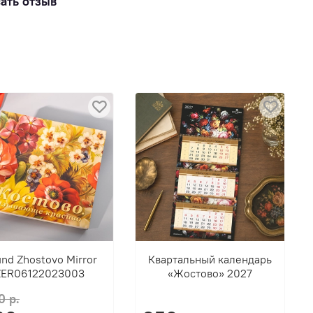
ать отзыв
nd Zhostovo Mirror
Квартальный календарь
ZER06122023003
«Жостово» 2027
0 р.