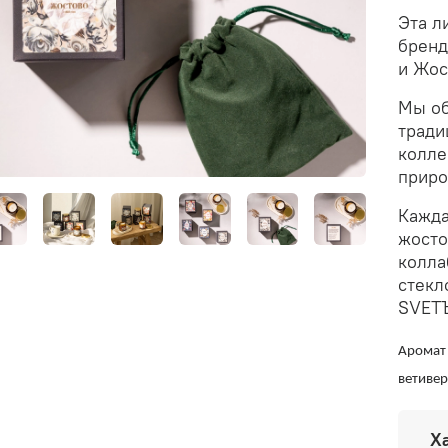
Эта л
бренд
и Жос
Мы об
тради
колле
приро
Кажда
жосто
колла
стекл
SVET
Аромат 
ветивер
Х