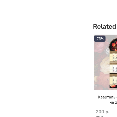
Related
-75%
Кварталь
на 
200 р.