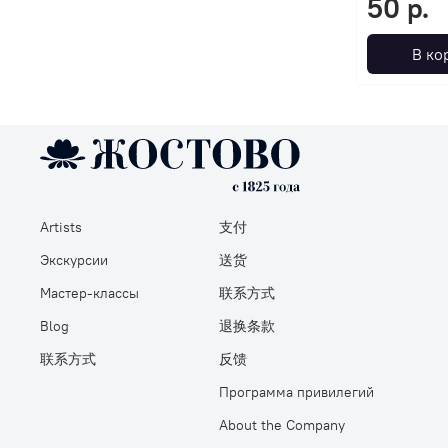
50 р.
В ко
Artists
支付
Экскурсии
送货
Мастер-классы
联系方式
Blog
退换条款
联系方式
反馈
Программа привилегий
About the Company