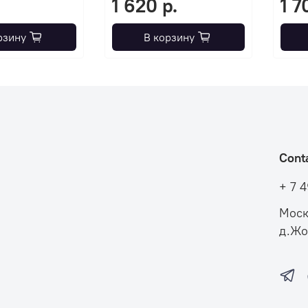
1 620 р.
1 7
рзину
В корзину
Cont
+ 7 
Моск
д.Жо