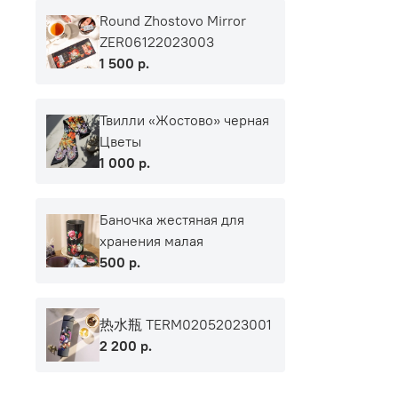
Round Zhostovo Mirror
ZER06122023003
1 500 р.
Твилли «Жостово» черная
Цветы
1 000 р.
Баночка жестяная для
хранения малая
500 р.
热水瓶 TERM02052023001
2 200 р.