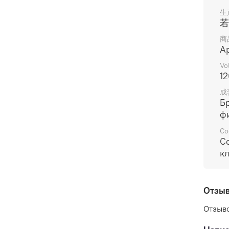
生
若
商
А
Vo
12
成
Б
ф
Со
С
к
Отзы
Отзыво