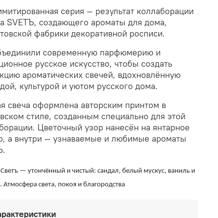
имитированная серия — результат коллаборации
а SVETЪ, создающего ароматы для дома,
товской фабрики декоративной росписи.
ъединили современную парфюмерию и
ционное русское искусство, чтобы создать
кцию ароматических свечей, вдохновлённую
дой, культурой и уютом русского дома.
я свеча оформлена авторским принтом в
вском стиле, созданным специально для этой
борации. Цветочный узор нанесён на янтарное
о, а внутри — узнаваемые и любимые ароматы
Ъ.
Светъ — утончённый и чистый: сандал, белый мускус, ваниль и
. Атмосфера света, покоя и благородства
арактеристики