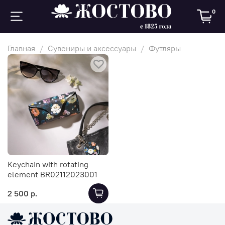
0
Главная
Сувениры и аксессуары
Футляры
Keychain with rotating
element BR02112023001
2 500 р.