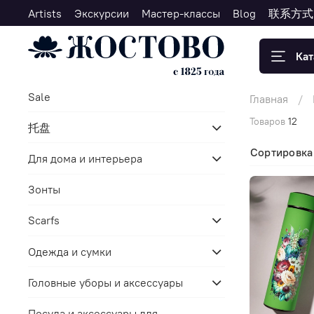
Artists
Экскурсии
Мастер-классы
Blog
联系方式
Кат
Sale
Главная
Товаров
12
托盘
Сортировка
Для дома и интерьера
Зонты
Scarfs
Одежда и сумки
Головные уборы и аксессуары
Посуда и аксессуары для