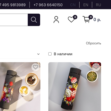
7 495 9813989
+7 963 6640150
CN
EN
RU
0
0
0 р.
Сбросить
В наличии