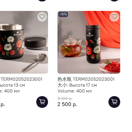
-19%
TERM02052023001
热水瓶 TERM02052023001
ысота 13 см
大小:
Высота 17 см
e:
400 мл
Volume:
400 мл
.
3 100 р.
 р.
2 500 р.