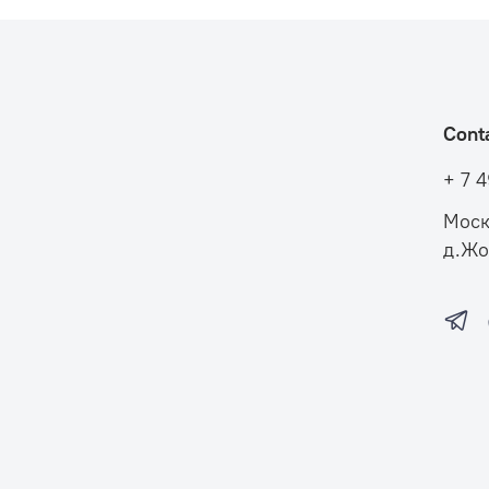
Cont
+ 7 
Моск
д.Жо