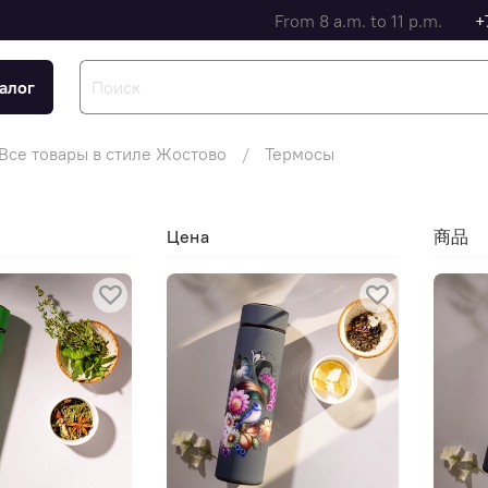
From 8 a.m. to 11 p.m.
+
алог
Все товары в стиле Жостово
Термосы
Цена
商品