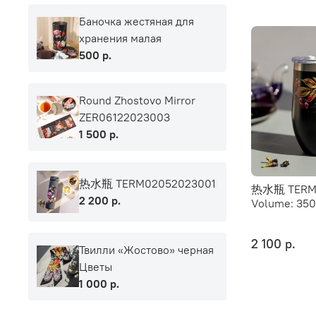
Баночка жестяная для
хранения малая
500 р.
Round Zhostovo Mirror
ZER06122023003
1 500 р.
热水瓶 TERM02052023001
热水瓶 TERM0
2 200 р.
Volume:
350
2 100 р.
Твилли «Жостово» черная
Цветы
1 000 р.