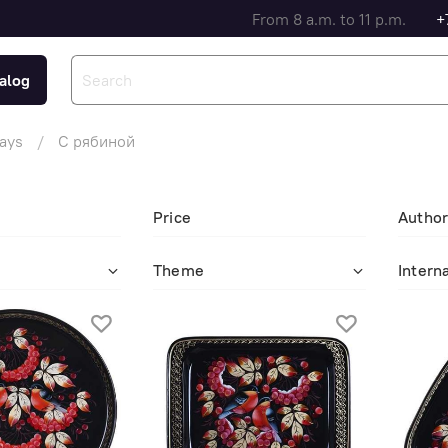
From 8 a.m. to 11 p.m.
+
alog
rays
С рябиной
Price
Autho
Theme
Interna