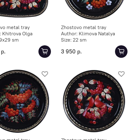
vo metal tray
Zhostovo metal tray
:
Khitrova Olga
Author:
Klimova Natalya
9х29 sm
Size:
22 sm
 р.
3 950 р.
vo metal tray
Zhostovo metal tray