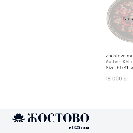
Not 
Zhostovo met
Author:
Khit
Size:
51х41 
18 000 р.