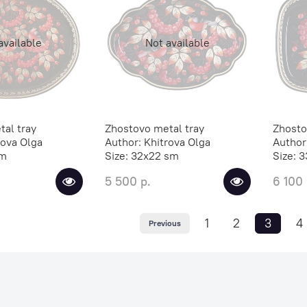
available
Not available
al tray
Zhostovo metal tray
Zhosto
rova Olga
Author:
Khitrova Olga
Author
sm
Size:
32х22 sm
Size:
3
5 500 р.
6 100 
1
2
3
4
Previous