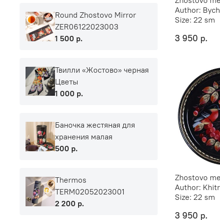
Author:
Bych
Round Zhostovo Mirror
Size:
22 sm
ZER06122023003
3 950 р.
1 500 р.
Твилли «Жостово» черная
Цветы
1 000 р.
Баночка жестяная для
хранения малая
500 р.
Zhostovo met
Thermos
Author:
Khit
TERM02052023001
Size:
22 sm
2 200 р.
3 950 р.