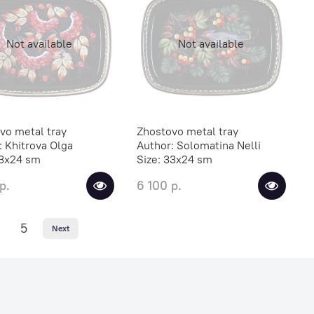
Not available
Not available
vo metal tray
Zhostovo metal tray
:
Khitrova Olga
Author:
Solomatina Nelli
3х24 sm
Size:
33х24 sm
р.
6 100 р.
5
Next