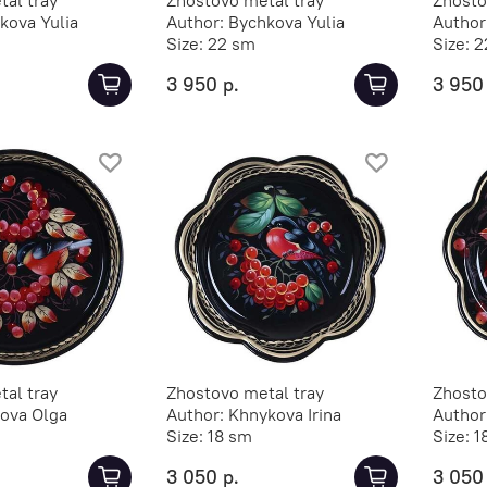
kova Yulia
Author:
Bychkova Yulia
Author
Size:
22 sm
Size:
2
3 950 р.
3 950
al tray
Zhostovo metal tray
Zhosto
rova Olga
Author:
Khnykova Irina
Author
Size:
18 sm
Size:
1
3 050 р.
3 050