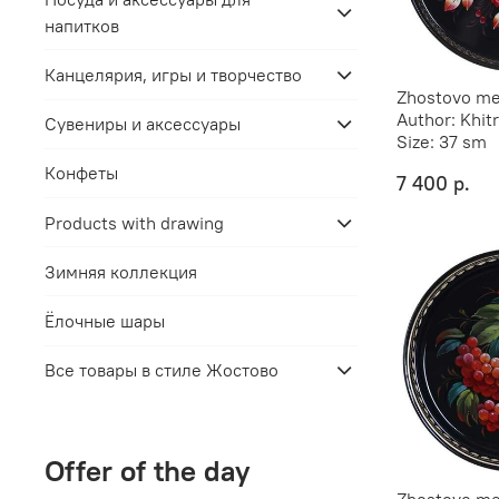
напитков
Канцелярия, игры и творчество
Zhostovo met
Author:
Khit
Сувениры и аксессуары
Size:
37 sm
Конфеты
7 400 р.
Products with drawing
Зимняя коллекция
Ёлочные шары
Все товары в стиле Жостово
Offer of the day
Zhostovo met