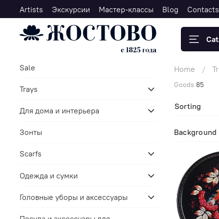
Artists
Экскурсии
Мастер-классы
Blog
Contacts
Cat
Sale
Home
T
Goods
85
Trays
Sorting
Для дома и интерьера
Зонты
Background
Scarfs
Одежда и сумки
Головные уборы и аксессуары
Посуда и аксессуары для