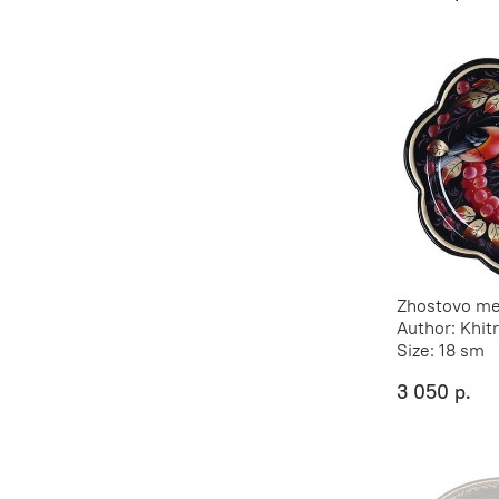
Zhostovo met
Author:
Khit
Size:
18 sm
3 050 р.