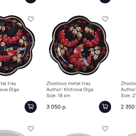
al tray
Zhostovo metal tray
Zhosto
rova Olga
Author:
Khitrova Olga
Author
Size:
18 sm
Size:
2
3 050 р.
2 350 