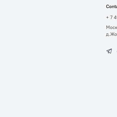
Cont
+ 7 
Моск
д.Жо