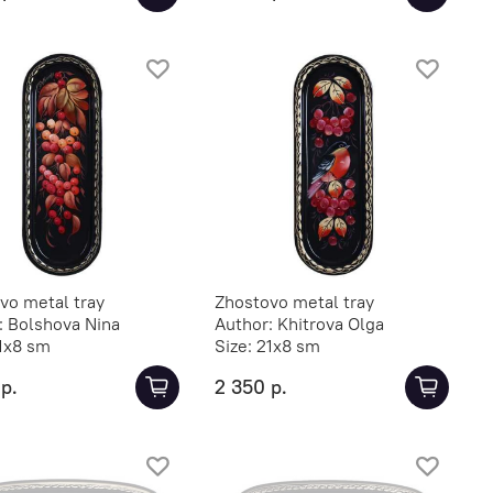
vo metal tray
Zhostovo metal tray
:
Bolshova Nina
Author:
Khitrova Olga
1х8 sm
Size:
21х8 sm
р.
2 350 р.