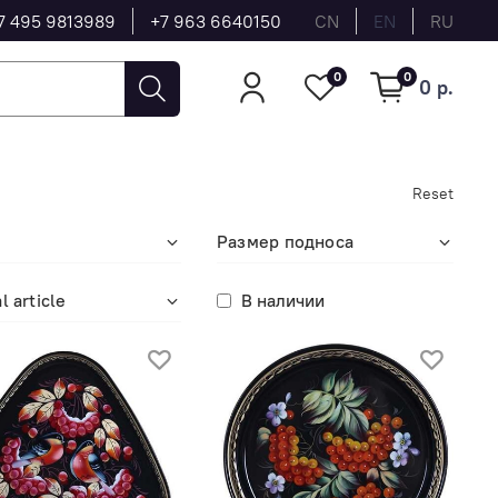
7 495 9813989
+7 963 6640150
CN
EN
RU
0
0
0 р.
Reset
r
Размер подноса
l article
В наличии