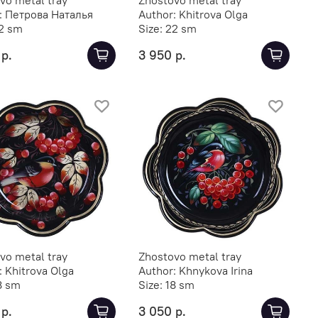
:
Петрова Наталья
Author:
Khitrova Olga
2 sm
Size:
22 sm
 р.
3 950 р.
vo metal tray
Zhostovo metal tray
:
Khitrova Olga
Author:
Khnykova Irina
8 sm
Size:
18 sm
 р.
3 050 р.