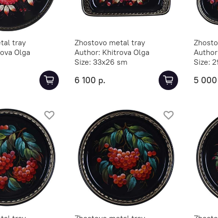
al tray
Zhostovo metal tray
Zhosto
rova Olga
Author:
Khitrova Olga
Author
Size:
33х26 sm
Size:
2
6 100 р.
5 000
al tray
Zhostovo metal tray
Zhosto